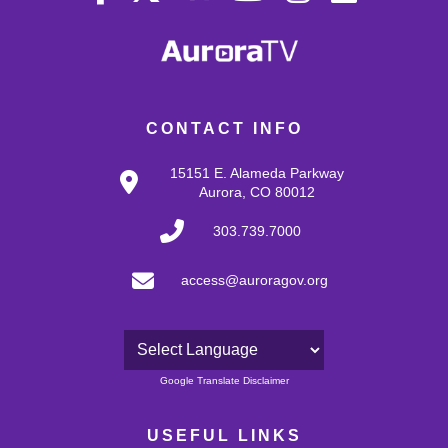
CONTACT INFO
15151 E. Alameda Parkway
Aurora, CO 80012
303.739.7000
access@auroragov.org
Powered by
Google Translate Disclaimer
USEFUL LINKS